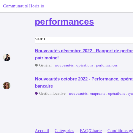
Communauté Horiz.io
performances
SUJET
Nouveautés décembre 2022 - Rapport de perfor
patrimoine!
Général
nouveautés
,
opérations
,
performances
Nouveautés octobre 2022 - Performance, opéra
bancaire
Gestion locative
nouveautés
,
emprunts
,
opérations
,
syn
Accueil
Catégories
FAQ/Charte
Conditions gén