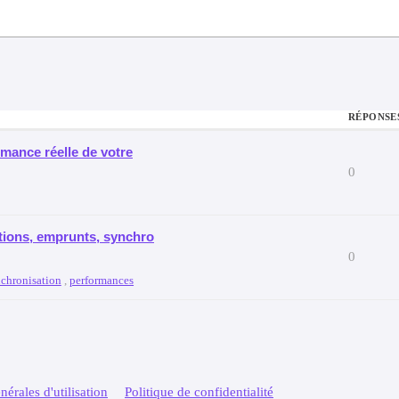
RÉPONSE
mance réelle de votre
0
tions, emprunts, synchro
0
chronisation
,
performances
érales d'utilisation
Politique de confidentialité